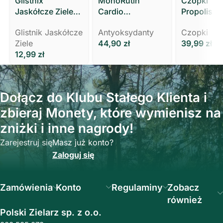
Glistnix
MonoRutin
Czopki
Jaskółcze Ziele
Cardio
Propolisow
Kurzajki Brodawki
KRĄŻENIE,
Glistnikiem
Glistnik Jaskółcze
Antyoksydanty
Czopki
Modzele MOCNY
WYCIĄG Z ZIELA
Polski Ziel
Ziele
44,90
zł
39,99
zł
3 ml Polski Zielarz
RUTY
12,99
zł
Dołącz do Klubu Stałego Klienta i
zbieraj Monety, które wymienisz na
zniżki i inne nagrody!
Zarejestruj się
Masz już konto?
Zaloguj się
Zamówienia
Konto
Regulaminy
Zobacz
również
Polski Zielarz sp. z o.o.