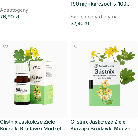
Healthy Herb
190 mg+karczoch x 100
Adaptogeny
Vege caps. – Aliness
76,90
zł
Suplementy diety na
37,90
zł
Dodaj Do Koszyka
Dowiedz Się Więcej
Glistnix Jaskółcze Ziele
Glistnix Jaskółcze Ziele
Kurzajki Brodawki Modzele
Kurzajki Brodawki Modzele
MOCNY 10 ml Polski Zielarz
MOCNY 3 ml Polski Zielarz