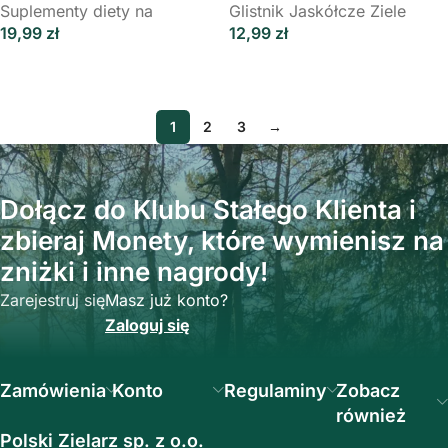
Suplementy diety na
Glistnik Jaskółcze Ziele
19,99
zł
12,99
zł
Dodaj Do Koszyka
Dodaj Do Koszyka
1
2
3
→
Dołącz do Klubu Stałego Klienta i
zbieraj Monety, które wymienisz na
zniżki i inne nagrody!
Zarejestruj się
Masz już konto?
Zaloguj się
Zamówienia
Konto
Regulaminy
Zobacz
również
Polski Zielarz sp. z o.o.