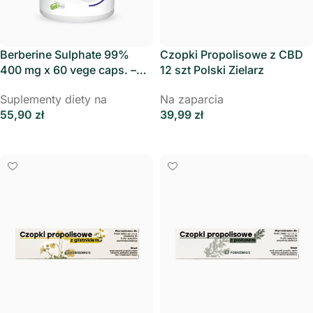
Berberine Sulphate 99%
Czopki Propolisowe z CBD
400 mg x 60 vege caps. –
12 szt Polski Zielarz
Aliness
Suplementy diety na
Na zaparcia
55,90
zł
39,99
zł
Dodaj Do Koszyka
Dodaj Do Koszyka