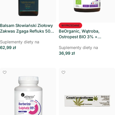
Balsam Słowiański Ziołowy
WYPRZEDANE
Zakwas Zgaga Refluks 500
BeOrganic, Wątroba,
ml- Polski Zielarz
Ostropest BIO 3% +
Suplementy diety na
Karczoch BIO 2,5%, 400 mg
62,99
zł
Suplementy diety na
x 50 kaps.
36,99
zł
Dodaj Do Koszyka
Dowiedz Się Więcej