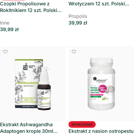
Czopki Propolisowe z
Wrotyczem 12 szt. Polski
Rokitnikiem 12 szt. Polski
Zielarz
Propolis
Zielarz
Inne
39,99
zł
39,99
zł
Dodaj Do Koszyka
Dowiedz Się Więcej
Ekstrakt Ashwagandha
WYPRZEDANE
Adaptogen krople 30ml
Ekstrakt z nasion ostropestu