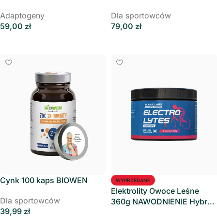
20:1 Slavic Labs
30:1 Slavic Labs
Adaptogeny
Dla sportowców
59,00
zł
79,00
zł
Dodaj Do Koszyka
Dodaj Do Koszyka
Cynk 100 kaps BIOWEN
WYPRZEDANE
Elektrolity Owoce Leśne
Dla sportowców
360g NAWODNIENIE Hybryd
39,99
zł
Athletes