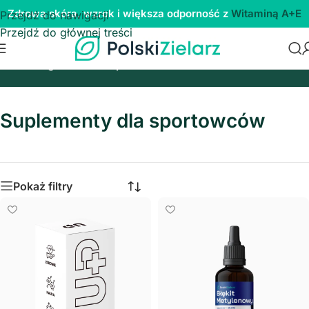
Zdrowa skóra, wzrok i większa odporność z
Witaminą A+E
Przejdź do nawigacji
Przejdź do głównej treści
Strona główna
/
Dla sportowców
Suplementy dla sportowców
Pokaż filtry