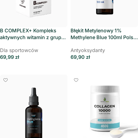
B COMPLEX+ Kompleks
Błękit Metylenowy 1%
aktywnych witamin z grupy
Methylene Blue 100ml Polski
B, UP Health Pharma
Zielarz
Dla sportowców
Antyoksydanty
69,99
zł
69,90
zł
Dodaj Do Koszyka
Dodaj Do Koszyka