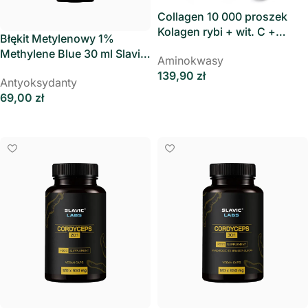
Collagen 10 000 proszek
Kolagen rybi + wit. C +
Błękit Metylenowy 1%
hialuron 450g BetterMe
Methylene Blue 30 ml Slavic
Aminokwasy
Labs
139,90
zł
Antyoksydanty
Dodaj Do Koszyka
69,00
zł
Dodaj Do Koszyka