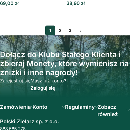
69,00
zł
38,90
zł
Dowiedz Się Więcej
Dowiedz Się Więcej
1
2
3
→
Dołącz do Klubu Stałego Klienta i
zbieraj Monety, które wymienisz na
zniżki i inne nagrody!
Zarejestruj się
Masz już konto?
Zaloguj się
Zamówienia
Konto
Regulaminy
Zobacz
również
Polski Zielarz sp. z o.o.
888 585 278