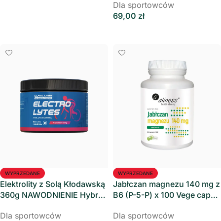
Dla sportowców
Dodaj Do Koszyka
69,00
zł
Dowiedz Się Więcej
WYPRZEDANE
WYPRZEDANE
Elektrolity z Solą Kłodawską
Jabłczan magnezu 140 mg z
360g NAWODNIENIE Hybryd
B6 (P-5-P) x 100 Vege caps –
Athletes
Aliness
Dla sportowców
Dla sportowców