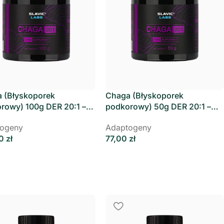
 (Błyskoporek
Chaga (Błyskoporek
rowy) 100g DER 20:1 –
podkorowy) 50g DER 20:1 –
c Labs
Slavic Labs
ogeny
Adaptogeny
00
zł
77,00
zł