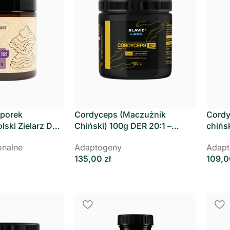
oporek
Cordyceps (Maczużnik
Cordy
lski Zielarz DER
Chiński) 100g DER 20:1 –
chińs
Slavic Labs
Slavi
onalne
Adaptogeny
Adapt
135,00
zł
109,