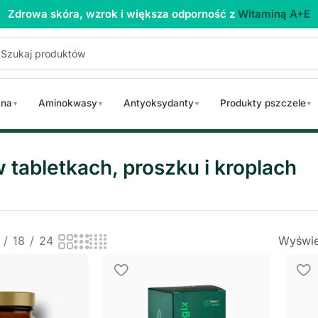
Zdrowa skóra, wzrok i większa odporność z
Witaminą A+E
 na
Aminokwasy
Antyoksydanty
Produkty pszczele
▼
▼
▼
▼
tabletkach, proszku i kroplach
18
24
Wyświe