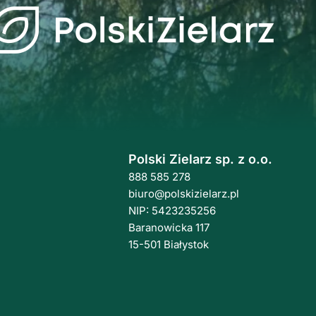
Polski Zielarz sp. z o.o.
888 585 278
biuro@polskizielarz.pl
NIP: 5423235256
Baranowicka 117
15-501 Białystok