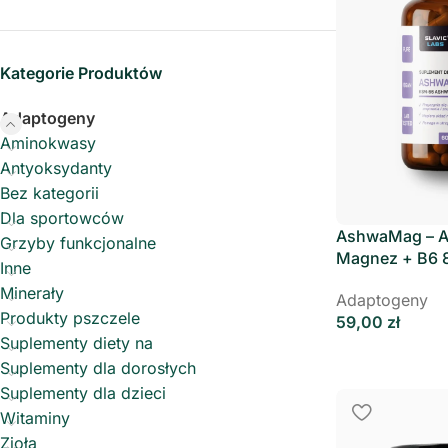
Kategorie Produktów
Adaptogeny
Aminokwasy
Antyoksydanty
Bez kategorii
Dla sportowców
AshwaMag – 
Grzyby funkcjonalne
Magnez + B6 
Inne
Slavic Labs
Minerały
Adaptogeny
Produkty pszczele
59,00
zł
Suplementy diety na
Suplementy dla dorosłych
Suplementy dla dzieci
Witaminy
Zioła