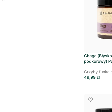
Chaga (Błysk
podkorowy) Po
15:1 60g
Grzyby funkcj
49,99
zł