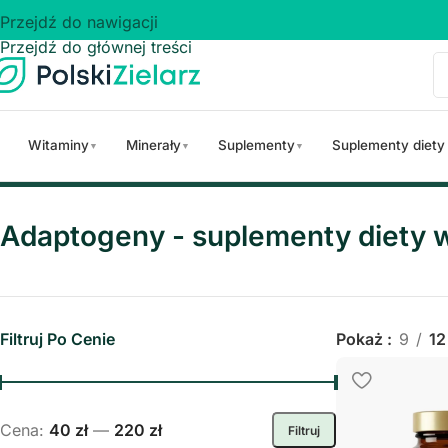
Przejdź do nawigacji
Przejdź do głównej treści
Witaminy
Minerały
Suplementy
Suplementy diety
▼
▼
▼
Strona główna
/
Adaptogeny
Adaptogeny - suplementy diety w 
Filtruj Po Cenie
Pokaż
9
12
Cena:
40 zł
—
220 zł
Filtruj