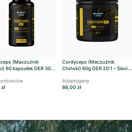
ceps (Maczużnik
Cordyceps (Maczużnik
ki) 60 kapsułek DER 30:1
Chiński) 60g DER 20:1 – Slavic
c Labs
Labs
portowców
Adaptogeny
0
zł
86,00
zł
→