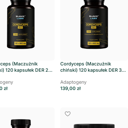
ceps (Maczużnik
Cordyceps (Maczużnik
ki) 120 kapsułek DER 20:1
chiński) 120 kapsułek DER 30:1
c Labs
Slavic Labs
ogeny
Adaptogeny
00
zł
139,00
zł