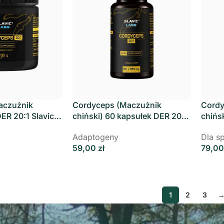
aczużnik
Cordyceps (Maczużnik
Cordy
DER 20:1 Slavic
chiński) 60 kapsułek DER 20:1
chińs
Slavic Labs
Slavi
Adaptogeny
Dla s
59,00
zł
79,0
1
2
3