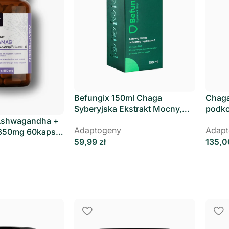
Befungix 150ml Chaga
Chaga
Syberyjska Ekstrakt Mocny,
podko
Polski Zielarz
Slavi
Ashwagandha +
Adaptogeny
Adapt
850mg 60kaps
59,99
zł
135,