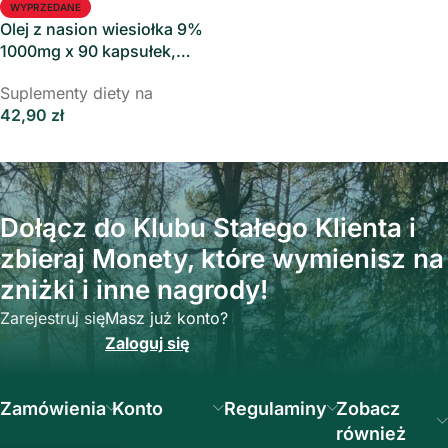
WYPRZEDANE
Olej z nasion wiesiołka 9%
1000mg x 90 kapsułek,
Aliness
Suplementy diety na
42,90
zł
Dowiedz Się Więcej
Dołącz do Klubu Stałego Klienta i
zbieraj Monety, które wymienisz na
zniżki i inne nagrody!
Zarejestruj się
Masz już konto?
Zaloguj się
Zamówienia
Konto
Regulaminy
Zobacz
również