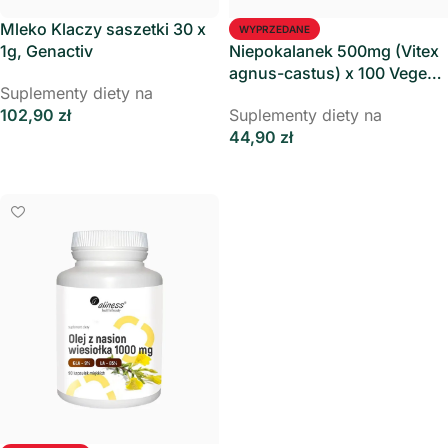
Mleko Klaczy saszetki 30 x
WYPRZEDANE
1g, Genactiv
Niepokalanek 500mg (Vitex
agnus-castus) x 100 Vege
Suplementy diety na
caps. Aliness
102,90
zł
Suplementy diety na
44,90
zł
Dodaj Do Koszyka
Dowiedz Się Więcej