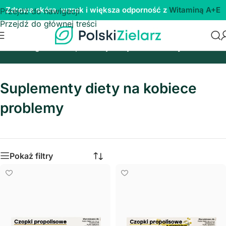
Zdrowa skóra, wzrok i większa odporność z
Witaminą A+E
Przejdź do nawigacji
Przejdź do głównej treści
Strona główna
/
Suplementy diety na
/
Problemy kobiece
Suplementy diety na kobiece
problemy
Pokaż filtry