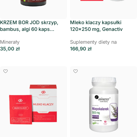
KRZEM BOR JOD skrzyp,
Mleko klaczy kapsułki
bambus, algi 60 kaps
120×250 mg, Genactiv
Skoczylas
Minerały
Suplementy diety na
35,00
zł
166,90
zł
Dodaj Do Koszyka
Dodaj Do Koszyka