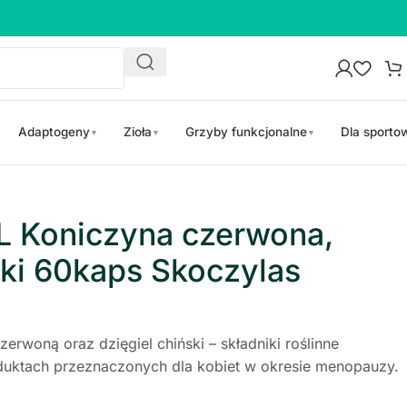
Adaptogeny
Zioła
Grzyby funkcjonalne
Dla sport
▼
▼
▼
Koniczyna czerwona,
ski 60kaps Skoczylas
erwoną oraz dzięgiel chiński – składniki roślinne
duktach przeznaczonych dla kobiet w okresie menopauzy.