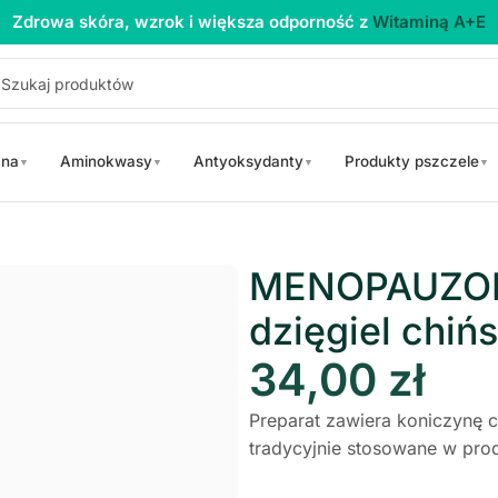
Zdrowa skóra, wzrok i większa odporność z
Witaminą A+E
 na
Aminokwasy
Antyoksydanty
Produkty pszczele
▼
▼
▼
▼
 czerwona, dzięgiel chiński 60kaps Skoczylas
MENOPAUZOL 
dzięgiel chiń
34,00
zł
Preparat zawiera koniczynę cz
tradycyjnie stosowane w pro