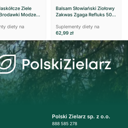
Jaskółcze Ziele
Balsam Słowiański Ziołowy
 Brodawki Modzele
Zakwas Zgaga Refluks 500
 ml Polski Zielarz
ml- Polski Zielarz
ty diety na
Suplementy diety na
62,99
zł
Polski Zielarz sp. z o.o.
888 585 278