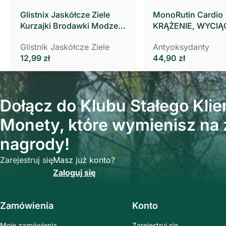
Glistnix Jaskółcze Ziele
MonoRutin Cardio
Kurzajki Brodawki Modzele
KRĄŻENIE, WYCIĄ
MOCNY 3 ml Polski Zielarz
ZIELA RUTY
Glistnik Jaskółcze Ziele
Antyoksydanty
12,99
zł
44,90
zł
Dołącz do Klubu Stałego Klien
Monety, które wymienisz na z
nagrody!
Zarejestruj się
Masz już konto?
Zaloguj się
Zamówienia
Konto
Moje zamówienia
Zarejestruj się