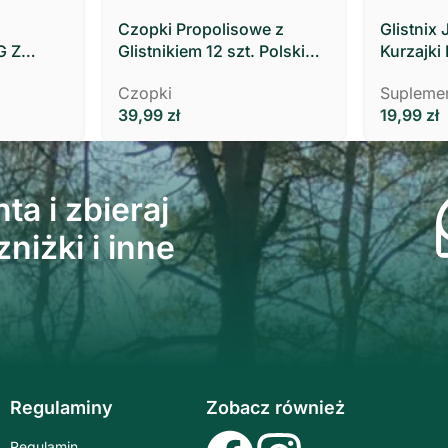
Czopki Propolisowe z
Glistnix 
G Z
Glistnikiem 12 szt. Polski
Kurzajki
Zielarz
MOCNY 10
Czopki
Suplemen
39,99
zł
19,99
zł
ta i zbieraj
niżki i inne
Regulaminy
Zobacz również
Regulamin