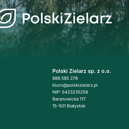
Polski Zielarz sp. z o.o.
888 585 278
biuro@polskizielarz.pl
NIP: 5423235256
Baranowicka 117
15-501 Białystok