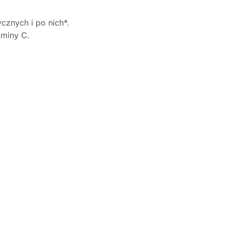
znych i po nich*.
aminy C.