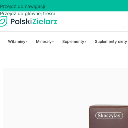
Przejdź do nawigacji
Przejdź do głównej treści
Witaminy
Minerały
Suplementy
Suplementy diety
▼
▼
▼
Strona główna
/
Suplementy diety na
/
Odporność
/
WITCYNK witamin