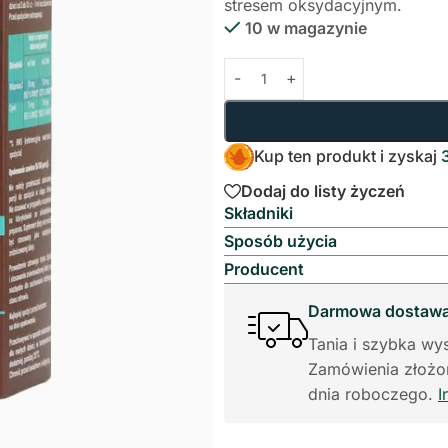
stresem oksydacyjnym.
10 w magazynie
Kup ten produkt i zyskaj
Dodaj do listy życzeń
Składniki
Sposób użycia
Producent
Darmowa dostawa 
Tania i szybka wys
Zamówienia złożon
dnia roboczego.
I