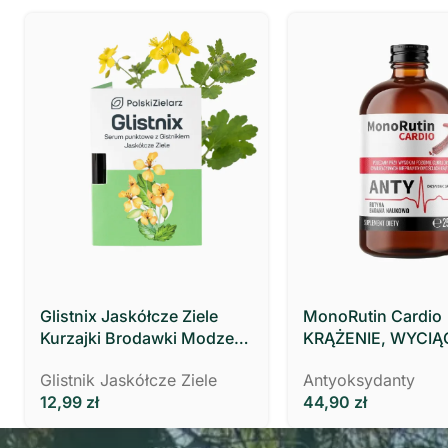
Glistnix Jaskółcze Ziele
MonoRutin Cardio
Kurzajki Brodawki Modzele
KRĄŻENIE, WYCIĄ
MOCNY 3 ml Polski Zielarz
ZIELA RUTY
Glistnik Jaskółcze Ziele
Antyoksydanty
12,99
zł
44,90
zł