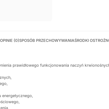
OPINIE (0)
SPOSÓB PRZECHOWYWANIA
ŚRODKI OSTROŻN
ienia prawidłowego funkcjonowania naczyń krwionośnych, k
znych,
ego,
u energetycznego,
ościowego,
enia,