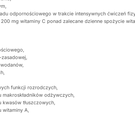
ym,
du odpornościowego w trakcie intensywnych ćwiczeń fizyc
u 200 mg witaminy C ponad zalecane dzienne spożycie wit
ościowego,
-zasadowej,
owodanów,
h,
ych funkcji rozrodczych,
mu makroskładników odżywczych,
mu kwasów tłuszczowych,
 witaminy A,