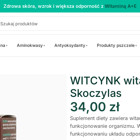
Zdrowa skóra, wzrok i większa odporność z
Witaminą A+E
 na
Aminokwasy
Antyoksydanty
Produkty pszczele
▼
▼
▼
▼
a C + cynk krople 30ml Skoczylas
WITCYNK wita
Skoczylas
34,00
zł
Suplement diety zawiera wita
funkcjonowanie organizmu. 
funkcjonowaniu układu odpo