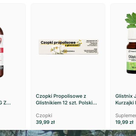
Czopki Propolisowe z
Glistnix 
G Z
Glistnikiem 12 szt. Polski
Kurzajki
Zielarz
MOCNY 10
Czopki
Suplemen
39,99
zł
19,99
zł