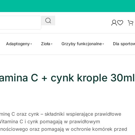
Adaptogeny
Zioła
Grzyby funkcjonalne
Dla sport
▼
▼
▼
mina C + cynk krople 30ml
minę C oraz cynk – składniki wspierające prawidłowe
Witamina C i cynk pomagają w prawidłowym
rnościowego oraz pomagają w ochronie komórek przed