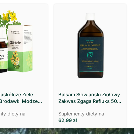
Jaskółcze Ziele
Balsam Słowiański Ziołowy
 Brodawki Modzele
Zakwas Zgaga Refluks 500
 ml Polski Zielarz
ml- Polski Zielarz
ty diety na
Suplementy diety na
62,99
zł