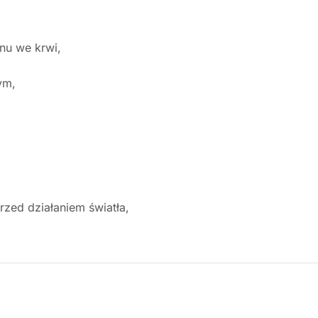
nu we krwi,
ym,
zed działaniem światła,