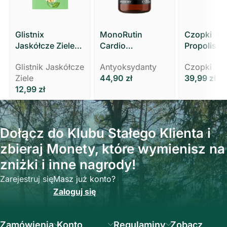
Glistnix
MonoRutin
Czopki
Jaskółcze Ziele
Cardio
Propolisow
Kurzajki Brodawki
KRĄŻENIE,
Glistnikiem
Glistnik Jaskółcze
Antyoksydanty
Czopki
Modzele MOCNY
WYCIĄG Z ZIELA
Polski Ziel
Ziele
44,90
zł
39,99
zł
3 ml Polski Zielarz
RUTY
12,99
zł
Dołącz do Klubu Stałego Klienta i
zbieraj Monety, które wymienisz na
zniżki i inne nagrody!
Zarejestruj się
Masz już konto?
Zaloguj się
Zamówienia
Konto
Regulaminy
Zobacz