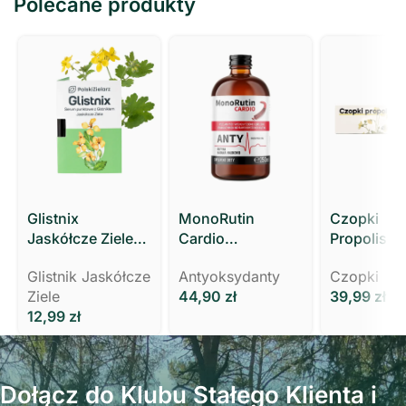
Polecane produkty
Glistnix
MonoRutin
Czopki
Jaskółcze Ziele
Cardio
Propolisow
Kurzajki Brodawki
KRĄŻENIE,
Glistnikiem
Glistnik Jaskółcze
Antyoksydanty
Czopki
Modzele MOCNY
WYCIĄG Z ZIELA
Polski Ziel
Ziele
44,90
zł
39,99
zł
3 ml Polski Zielarz
RUTY
12,99
zł
Dołącz do Klubu Stałego Klienta i