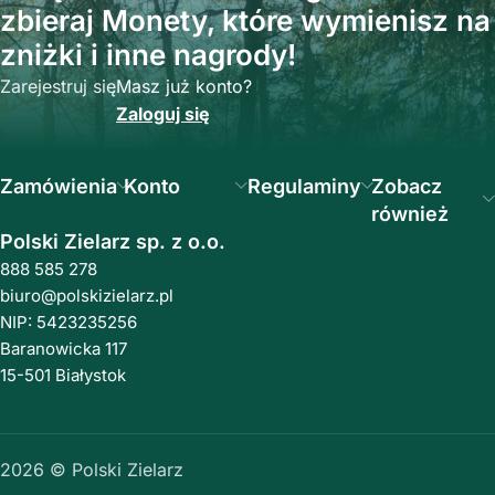
zbieraj Monety, które wymienisz na
zniżki i inne nagrody!
Zarejestruj się
Masz już konto?
Zaloguj się
Zamówienia
Konto
Regulaminy
Zobacz
również
Polski Zielarz sp. z o.o.
888 585 278
biuro@polskizielarz.pl
NIP: 5423235256
Baranowicka 117
15-501 Białystok
2026 © Polski Zielarz