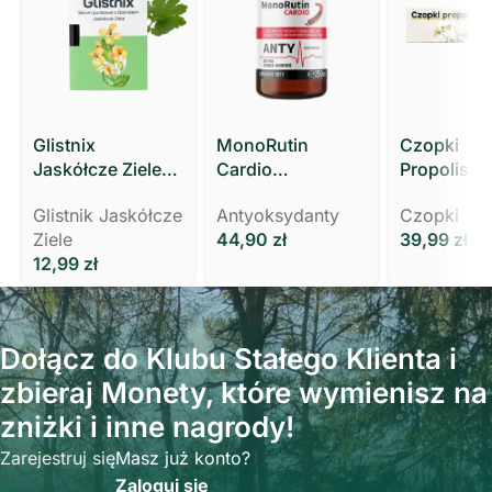
Glistnix
MonoRutin
Czopki
Jaskółcze Ziele
Cardio
Propolisow
Kurzajki Brodawki
KRĄŻENIE,
Glistnikiem
Glistnik Jaskółcze
Antyoksydanty
Czopki
Modzele MOCNY
WYCIĄG Z ZIELA
Polski Ziel
Ziele
44,90
zł
39,99
zł
3 ml Polski Zielarz
RUTY
12,99
zł
Dołącz do Klubu Stałego Klienta i
zbieraj Monety, które wymienisz na
zniżki i inne nagrody!
Zarejestruj się
Masz już konto?
Zaloguj się