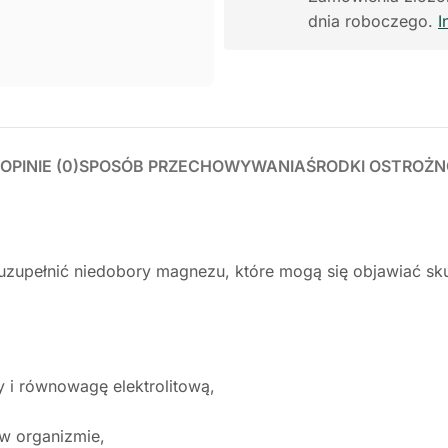
dnia roboczego.
I
OPINIE (0)
SPOSÓB PRZECHOWYWANIA
ŚRODKI OSTROŻN
a uzupełnić niedobory magnezu, które mogą się objawiać s
i równowagę elektrolitową,
 w organizmie,