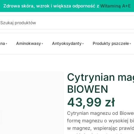
Zdrowa skóra, wzrok i większa odporność z
Witaminą A+E
 na
Aminokwasy
Antyoksydanty
Produkty pszczele
▼
▼
▼
▼
agnezu 830mg 100kaps BIOWEN
Cytrynian m
BIOWEN
43,99
zł
Cytrynian magnezu od Biowen
formę magnezu o wysokiej bi
w magnez, wspierając prawi