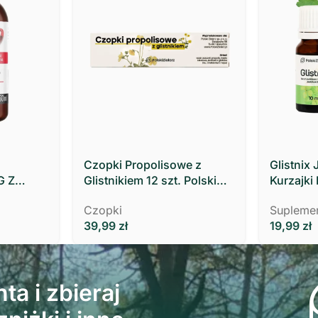
Czopki Propolisowe z
Glistnix 
G Z
Glistnikiem 12 szt. Polski
Kurzajki
Zielarz
MOCNY 10
Czopki
Suplemen
39,99
zł
19,99
zł
ta i zbieraj