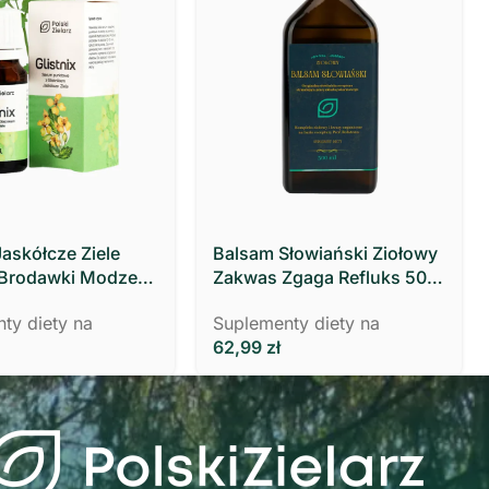
Jaskółcze Ziele
Balsam Słowiański Ziołowy
 Brodawki Modzele
Zakwas Zgaga Refluks 500
 ml Polski Zielarz
ml- Polski Zielarz
ty diety na
Suplementy diety na
62,99
zł