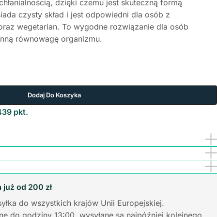
hłanialnością, dzięki czemu jest skuteczną formą
iada czysty skład i jest odpowiedni dla osób z
 oraz wegetarian. To wygodne rozwiązanie dla osób
ienną równowagę organizmu.
Dodaj Do Koszyka
439 pkt.
już od 200 zł
yłka do wszystkich krajów Unii Europejskiej.
e do godziny 13:00, wysyłane są najpóźniej kolejnego