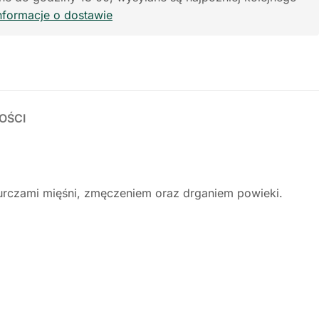
nformacje o dostawie
OŚCI
kurczami mięśni, zmęczeniem oraz drganiem powieki.