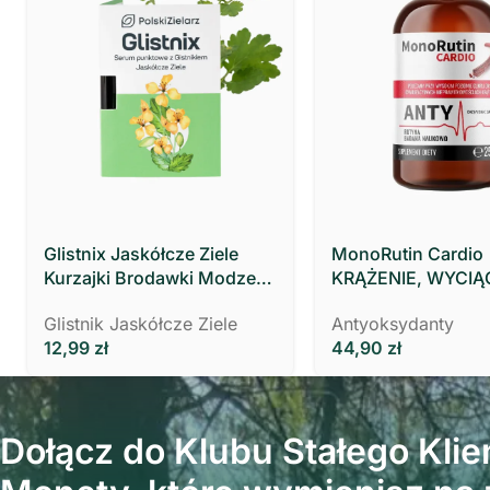
Glistnix Jaskółcze Ziele
MonoRutin Cardio
Kurzajki Brodawki Modzele
KRĄŻENIE, WYCIĄ
MOCNY 3 ml Polski Zielarz
ZIELA RUTY
Glistnik Jaskółcze Ziele
Antyoksydanty
12,99
zł
44,90
zł
Dołącz do Klubu Stałego Klien