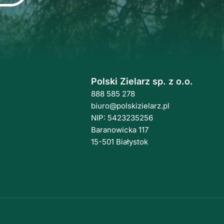
Polski Zielarz sp. z o.o.
888 585 278
biuro@polskizielarz.pl
NIP: 5423235256
Baranowicka 117
15-501 Białystok