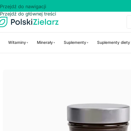
Przejdź do nawigacji
Przejdź do głównej treści
Witaminy
Minerały
Suplementy
Suplementy diety
▼
▼
▼
Strona główna
/
Suplementy diety na
/
Skurcze mięśni
/
Cytrynian m