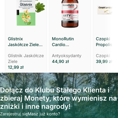
Glistnix
MonoRutin
Czopki
Jaskółcze Ziele
Cardio
Propolisow
Kurzajki Brodawki
KRĄŻENIE,
Glistnikiem
Glistnik Jaskółcze
Antyoksydanty
Czopki
Modzele MOCNY
WYCIĄG Z ZIELA
Polski Ziel
Ziele
44,90
zł
39,99
zł
3 ml Polski Zielarz
RUTY
12,99
zł
Dołącz do Klubu Stałego Klienta i
zbieraj Monety, które wymienisz na
zniżki i inne nagrody!
Zarejestruj się
Masz już konto?